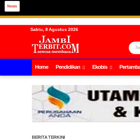
News
Sabtu, 8 Agustus 2026
Home
Pendidikan
Ekobis
Pertamb
BERITA TERKINI