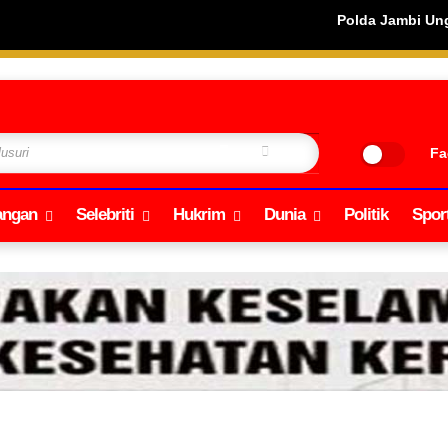
Polda Jambi Ungkap Ratusan Kasus 
Fa
angan
Selebriti
Hukrim
Dunia
Politik
Spor