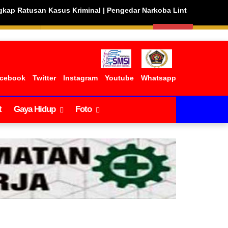
Kriminal
|
Pengedar Narkoba Lintas Provinsi Ditangkap di Sarola
SEARCH
cebook
Twitter
Instagram
Youtube
Whatsapp
t
Gaya Hidup
Foto