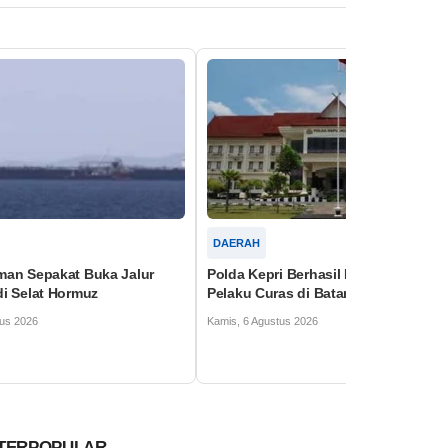
NASIONAL
i Berhasil Menangkap
Polisi : Kabar Tentang Pemberlakua
as di Batam
Kembali Tilang Manual itu Tidak Ben
tus 2026
Kamis, 6 Agustus 2026
TERPOPULAR