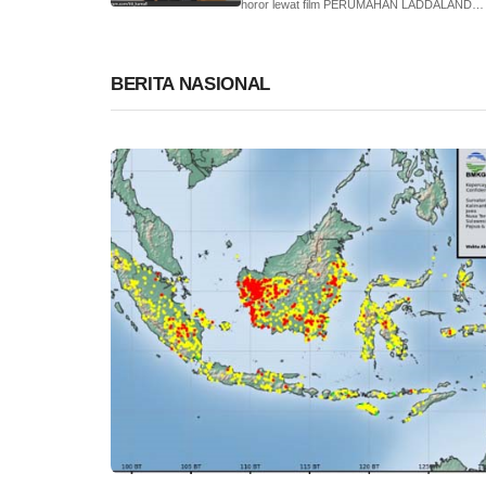
horor lewat film PERUMAHAN LADDALAND
produksi MD ...
BERITA NASIONAL