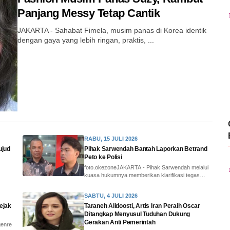
Panjang Messy Tetap Cantik
JAKARTA - Sahabat Fimela, musim panas di Korea identik
dengan gaya yang lebih ringan, praktis, ...
RABU, 15 JULI 2026
ujud
Pihak Sarwendah Bantah Laporkan Betrand
Peto ke Polisi
foto.okezoneJAKARTA - Pihak Sarwendah melalui
kuasa hukumnya memberikan klarifikasi tegas
terkait is...
SABTU, 4 JULI 2026
ejak
Taraneh Alidoosti, Artis Iran Peraih Oscar
Ditangkap Menyusul Tuduhan Dukung
Gerakan Anti Pemerintah
genre