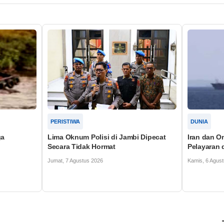
DUNIA
DAERAH
 Dipecat
Iran dan Oman Sepakat Buka Jalur
Polda Kepr
Pelayaran di Selat Hormuz
Pelaku Cur
Kamis, 6 Agustus 2026
Kamis, 6 Agus