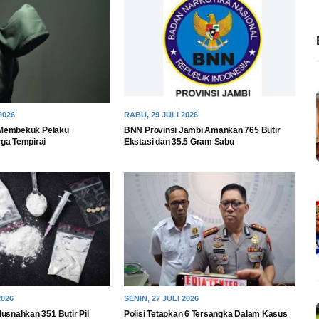
2026
RABU, 29 JULI 2026
l Membekuk Pelaku
BNN Provinsi Jambi Amankan 765 Butir
ga Tempirai
Ekstasi dan 35.5 Gram Sabu
2026
SENIN, 27 JULI 2026
usnahkan 351 Butir Pil
Polisi Tetapkan 6 Tersangka Dalam Kasus